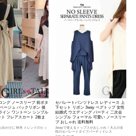
ロング ノースリーブ 前ボタ
セパレートパンツドレス レディース 上
 ベージュ バックリボン 後
下セット リボン 3way ペグトップ 女性
Aライン ワントーン シンプル
結婚式 ウエディング パーティ 二次会
ト フレアスカート 2枚ま
シンプル フォーマル 可愛い ノースリー
ブ おしゃれ 送料無料
お出かけに 秋冬 トレンドのヒッ
3wayで使えるトップスがおしゃれ！大人の女
性のセパレートタイプパーティドレス