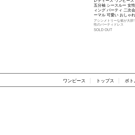
レディース ワンピース
五分袖 シースルー 女性
ィング パーティ 二次会
ーマル 可愛い おしゃれ
アシンメトリーな裾が大胆
性のパーティドレス
SOLD OUT
ワンピース
トップス
ボト