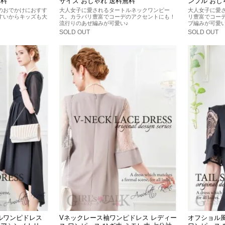
無料
サイズ おしゃれ 送料無料
ンプル おし
のおでかけにおすす
大人女子に愛されるタートルネックワンピー
大人女子に愛
すいからキッズも大
ス。カラバリ豊富でコーデのアクセントにも！
リ豊富でコー
流行りのあぜ編みが可愛い♪
ブ編みが可愛い
SOLD OUT
SOLD OUT
ルワンピドレス
Vネックレース袖ワンピドレス レディー
オフショル