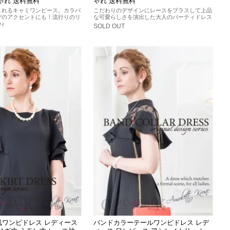
ゃれ 送料無料
ゃれ 送料無料
されるキャミワンピース。カラバ
こだわりのデザインにレースをプラスして上品
デのアクセントにも！流行りのリ
な可愛らしさを演出した大人のパーティドレス
♪
SOLD OUT
風ワンピドレス レディース
バンドカラーテールワンピドレス レデ