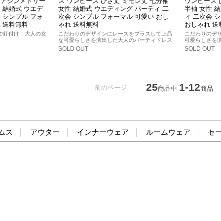
 アシンメトリー
ス ワンピース ひざ丈 ミモレ丈 七分袖
ワンピース 
 結婚式 ウエデ
女性 結婚式 ウエディング パーティ 二
半袖 女性 
 シンプル フォ
次会 シンプル フォーマル 可愛い おし
ィ 二次会 
 送料無料
ゃれ 送料無料
おしゃれ 送
で釘付け！大人の女
こだわりのデザインにレースをプラスして上品
こだわりのデ
な可愛らしさを演出した大人のパーティドレス
可愛らしさを
SOLD OUT
SOLD OUT
25
1-12
前のページ
商品中
商品
ムス
アウター
インナーウェア
ルームウェア
セ