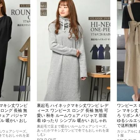
クマキシ丈ワンピ
裏起毛 ハイネックマキシ丈ワンピ レデ
ワンピース 
ロング 長袖 無
ィース ワンピース ロング 長袖 無地 可
ン マキシ丈
ウェア パジャマ
愛い 秋冬 ルームウェア パジャマ 部屋
ろ リボン 
ル 暖かい おし
着 ゆったり シンプル 暖かい おしゃれ
ゆるシルエッ
で送料無料
裏起毛で足まで暖かいルームウェアシリーズ。
あったかマキシ丈ワンピで冬でもおしゃれを楽
ムウェアシリーズ。
カジュアルに 
しむ♪
冬でもおしゃれを楽
ト服
SOLD OUT