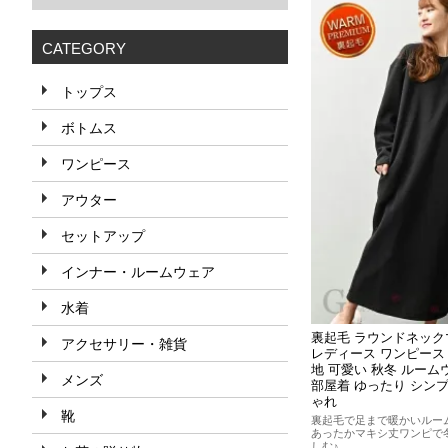
CATEGORY
トップス
ボトムス
ワンピース
アウター
セットアップ
インナー・ルームウェア
水着
裏起毛 ラウンドネッ
アクセサリー・雑貨
レディース ワンピース 
地 可愛い 秋冬 ルーム
メンズ
部屋着 ゆったり シンプ
ゃれ
靴
裏起毛で足まで暖かいルー
あったかマキシ丈ワンピで
しむ♪