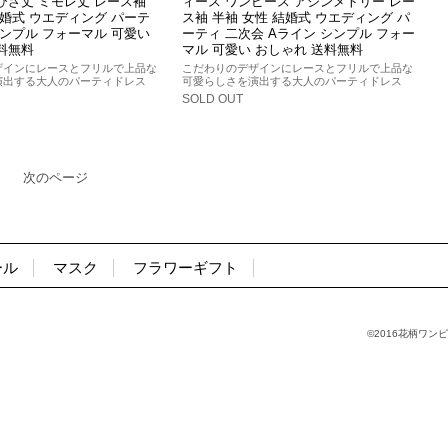
ひざ丈 ミモレ丈 レース袖
ィース ワンピース アシンメトリー レー
結婚式 ウエディング パーテ
ス袖 半袖 女性 結婚式 ウエディング パ
シンプル フォーマル 可愛い
ーティ 二次会 Aライン シンプル フォー
料無料
マル 可愛い おしゃれ 送料無料
ザインにレースとフリルで上品な
こだわりのデザインにレースとフリルで上品な
演出する大人のパーティドレス
可愛らしさを演出する大人のパーティドレス
SOLD OUT
次のページ
ール
マスク
フラワーギフト
©2016花柄ワンピ