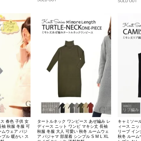
SOLD OUT
ス 春色 子供 女
タートルネック ワンピース あぜ編み レ
キャミソール
袖 秋服 冬服 可
ディース ニット ワンピ マキシ丈 長袖
ィース ニッ
ームウェア パジ
秋服 冬服 大人 可愛い 秋冬 ルームウェ
リーブ イン
ンプル 暖かい ス
ア パジャマ 部屋着 シンプル S M L XL
秋冬 ルーム