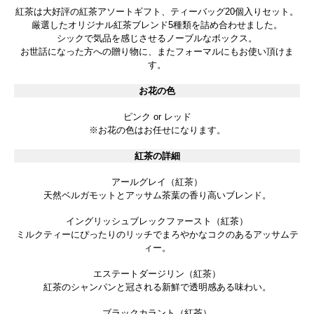
紅茶は大好評の紅茶アソートギフト、ティーバッグ20個入りセット。
厳選したオリジナル紅茶ブレンド5種類を詰め合わせました。
シックで気品を感じさせるノーブルなボックス。
お世話になった方への贈り物に、またフォーマルにもお使い頂けま
す。
お花の色
ピンク or レッド
※お花の色はお任せになります。
紅茶の詳細
アールグレイ（紅茶）
天然ベルガモットとアッサム茶葉の香り高いブレンド。
イングリッシュブレックファースト（紅茶）
ミルクティーにぴったりのリッチでまろやかなコクのあるアッサムテ
ィー。
エステートダージリン（紅茶）
紅茶のシャンパンと冠される新鮮で透明感ある味わい。
ブラックカラント（紅茶）