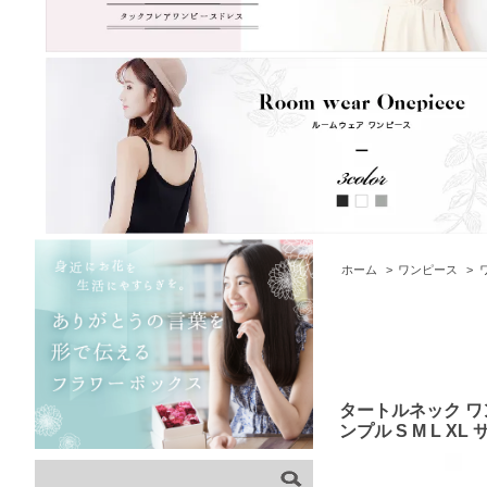
ホーム
>
ワンピース
>
タートルネック ワン
ンプル S M L X