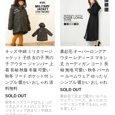
キッズ 中綿 ミリタリージ
裏起毛 オーバーロングア
ャケット 子供 女の子 男の
ウター レディース マキシ
子 アウター ジャンパー 上
丈 カーディガン コート 長
着 長袖 秋服 冬服 可愛い
袖 無地 可愛い 秋冬 パーカ
秋冬 フード ポケット付 シ
ー ルームウェア ゆったり
ンプル 暖かい おしゃれ 送
シンプル 暖かい おしゃれ
料無料
SOLD OUT
SOLD OUT
裏起毛で足まで暖かいルーム
ウェアシリーズ。あったかコ
秋冬キッズコーデはちょっぴ
ーディガンで冬でもおしゃれ
り大人テイストのミリタリー
を楽しむ♪
ジャケットで決まり！中綿入
りであったかい♪