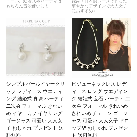
トール。結婚式やパーティは
変身！日本製レースで作った
もちろん普段使いにも！
華やかなデザインで大人女子
におすすめ♪
シンプルパールイヤークリ
ビジューネックレス レデ
ップ レディース ウエディ
ィース ロング ウエディン
ング 結婚式 真珠 パーティ
グ 結婚式 宝石 パーティ 二
二次会 フォーマル きれい
次会 フォーマル きれいめ
め イヤーカフ イヤリング
きれいめ チェーン ゴージ
ゴージャス 可愛い 大人女
ャス 可愛い 大人女子 ドロ
子 おしゃれ プレゼント 送
ップ型 おしゃれ プレゼン
料無料
ト 送料無料