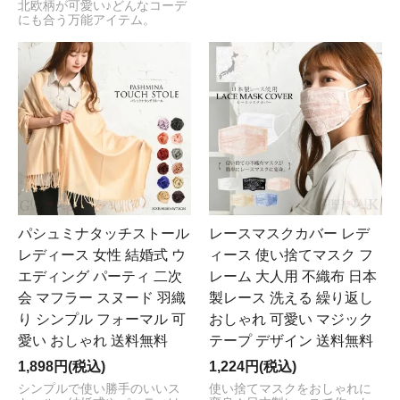
北欧柄が可愛い♪どんなコーデ
にも合う万能アイテム。
パシュミナタッチストール
レースマスクカバー レデ
レディース 女性 結婚式 ウ
ィース 使い捨てマスク フ
エディング パーティ 二次
レーム 大人用 不織布 日本
会 マフラー スヌード 羽織
製レース 洗える 繰り返し
り シンプル フォーマル 可
おしゃれ 可愛い マジック
愛い おしゃれ 送料無料
テープ デザイン 送料無料
1,898円(税込)
1,224円(税込)
シンプルで使い勝手のいいス
使い捨てマスクをおしゃれに