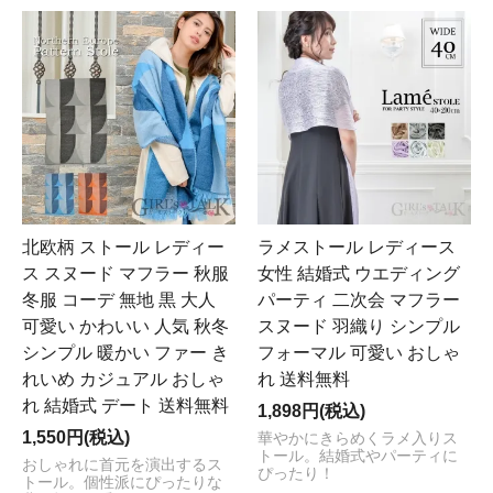
北欧柄 ストール レディー
ラメストール レディース
ス スヌード マフラー 秋服
女性 結婚式 ウエディング
冬服 コーデ 無地 黒 大人
パーティ 二次会 マフラー
可愛い かわいい 人気 秋冬
スヌード 羽織り シンプル
シンプル 暖かい ファー き
フォーマル 可愛い おしゃ
れいめ カジュアル おしゃ
れ 送料無料
れ 結婚式 デート 送料無料
1,898円(税込)
1,550円(税込)
華やかにきらめくラメ入りス
トール。結婚式やパーティに
おしゃれに首元を演出するス
ぴったり！
トール。個性派にぴったりな