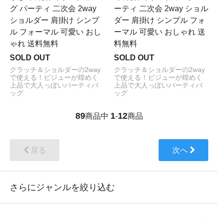
グ パーティ 二次会 2way
ーティ 二次会 2way ショル
ショルダー 肩掛け シンプ
ダー 肩掛け シンプル フォ
ル フォーマル 可愛い おし
ーマル 可愛い おしゃれ 送
ゃれ 送料無料
料無料
SOLD OUT
SOLD OUT
クラッチ＆ショルダーの2way
クラッチ＆ショルダーの2way
で使える！ビジューが煌めく
で使える！ビジューが煌めく
上品で大人っぽいパーティバ
上品で大人っぽいパーティバ
ッグ
ッグ
89
1
12
商品中
-
商品
戻る
次へ
さらにジャンルを絞り込む