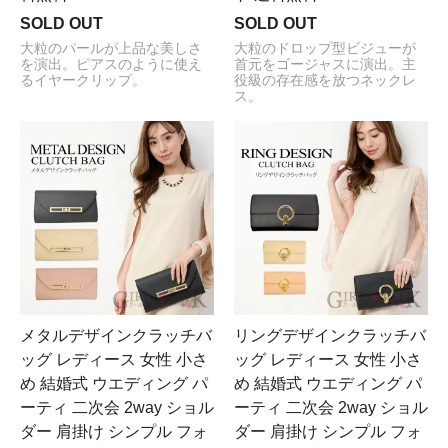
SOLD OUT
SOLD OUT
大粒のパールが上品な美しさ
大粒のドロップ型ビジューが
を演出。ピアスのように使え
首元をゴージャスに演出。主
るイヤークリップ。
役級の存在感を放つネックレ
ス。
メタルデザインクラッチバ
リングデザインクラッチバ
ッグ レディース 女性 小さ
ッグ レディース 女性 小さ
め 結婚式 ウエディング パ
め 結婚式 ウエディング パ
ーティ 二次会 2way ショル
ーティ 二次会 2way ショル
ダー 肩掛け シンプル フォ
ダー 肩掛け シンプル フォ