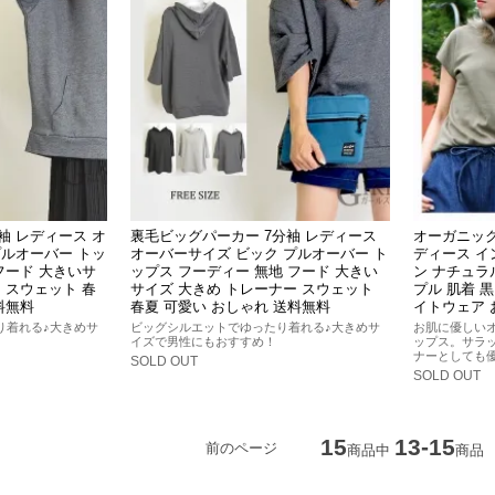
袖 レディース オ
裏毛ビッグパーカー 7分袖 レディース
オーガニック
プルオーバー トッ
オーバーサイズ ビック プルオーバー ト
ディース イン
フード 大きいサ
ップス フーディー 無地 フード 大きい
ン ナチュラ
 スウェット 春
サイズ 大きめ トレーナー スウェット
プル 肌着 黒
料無料
春夏 可愛い おしゃれ 送料無料
イトウェア 
り着れる♪大きめサ
ビッグシルエットでゆったり着れる♪大きめサ
お肌に優しい
イズで男性にもおすすめ！
ップス。サラ
ナーとしても
SOLD OUT
SOLD OUT
15
13-15
前のページ
商品中
商品