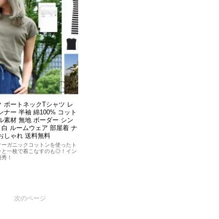
 ボートネックTシャツ レ
ナー 半袖 綿100% コット
ル素材 無地 ボーダー シン
 白 ルームウェア 部屋着 ナ
おしゃれ 送料無料
オーガニックコットンを使ったト
ッと一枚で着こなすのも◎！イン
優秀！
次のページ